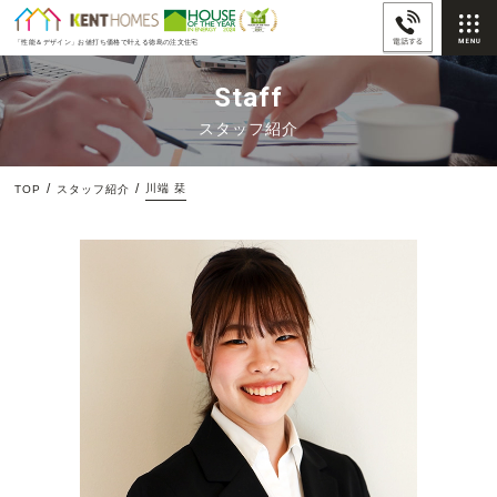
「性能＆デザイン」
お値打ち価格で叶える徳島の注文住宅
Staff
スタッフ紹介
川端 栞
TOP
スタッフ紹介