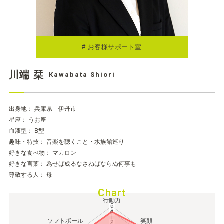
# お客様サポート室
川端 栞
Kawabata Shiori
出身地： 兵庫県 伊丹市
星座： うお座
血液型： B型
趣味・特技： 音楽を聴くこと・水族館巡り
好きな食べ物： マカロン
好きな言葉： 為せば成るなさねばならぬ何事も
尊敬する人： 母
Chart