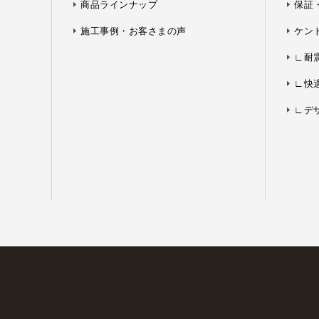
商品ラインナップ
保証
施工事例・お客さまの声
ケン
∟耐
∟快
∟デ