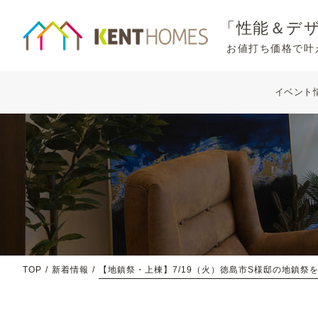
「性能＆デ
お値打ち価格で叶
イベント
TOP
新着情報
【地鎮祭・上棟】7/19（火）徳島市S様邸の地鎮祭