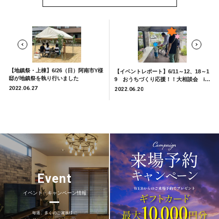
【地鎮祭・上棟】6/26（日）阿南市Y様
【イベントレポート】6/11～12、18～1
邸が地鎮祭を執り行いました
9 おうちづくり応援！！大相談会 in
徳島南店 vol.2
2022.06.27
2022.06.20
Event
イベント・キャンペーン情報
毎週、多くのご家族様に