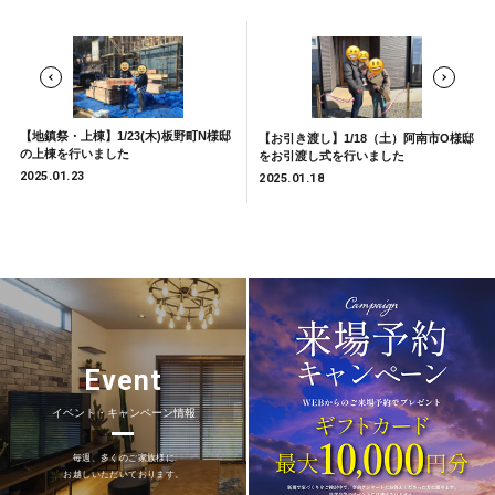
【地鎮祭・上棟】1/23(木)板野町N様邸
【お引き渡し】1/18（土）阿南市O様邸
の上棟を行いました
をお引渡し式を行いました
2025.01.23
2025.01.18
Event
イベント・キャンペーン情報
毎週、多くのご家族様に
お越しいただいております。