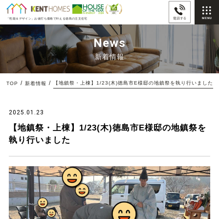
「性能＆デザイン」
お値打ち価格で叶える徳島の注文住宅
News
新着情報
【地鎮祭・上棟】1/23(木)徳島市E様邸の地鎮祭を執り行いました
TOP
新着情報
2025.01.23
【地鎮祭・上棟】1/23(木)徳島市E様邸の地鎮祭を
執り行いました