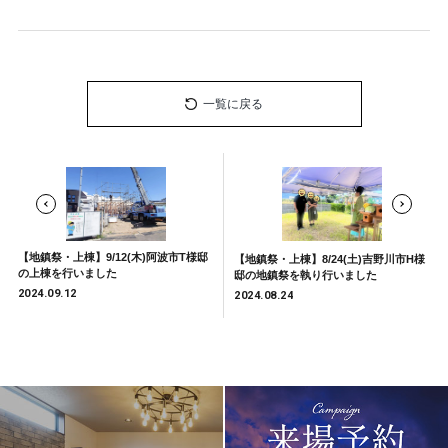
一覧に戻る
【地鎮祭・上棟】9/12(木)阿波市T様邸
【地鎮祭・上棟】8/24(土)吉野川市H様
の上棟を行いました
邸の地鎮祭を執り行いました
2024.09.12
2024.08.24