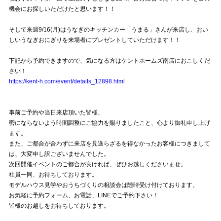
機会にお探しいただけたと思います！！
そして来週9/16(月)はうなぎのキッチンカー「うまる」さんが来店し、おい
しいうなぎおにぎりを来場者にプレゼントしていただけます！！
下記から予約できますので、気になる方はケントホームズ南店におこしくだ
さい！
https://kent-h.com/event/details_12898.html
事前ご予約や当日来店頂いた皆様、
密にならないよう時間調整にご協力を賜りましたこと、心より御礼申し上げ
ます。
また、ご都合が合わずに来店を見送らざるを得なかったお客様につきまして
は、大変申し訳ございませんでした。
次回開催イベントのご都合が良ければ、ぜひお越しくださいませ。
社員一同、お待ちしております。
モデルハウス見学やおうちづくりの相談会は随時受け付けております。
お気軽に予約フォーム、お電話、LINEでご予約下さい！
皆様のお越しをお待ちしております。