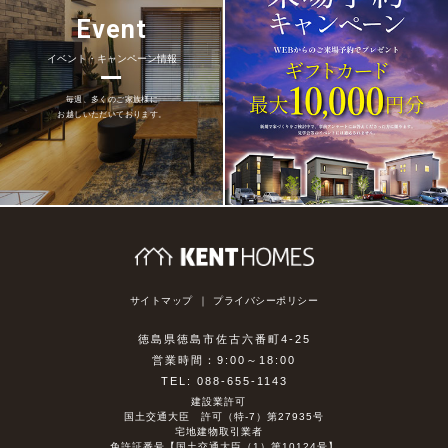
Event
イベント・キャンペーン情報
毎週、多くのご家族様に
お越しいただいております。
サイトマップ
プライバシーポリシー
徳島県徳島市佐古六番町4-25
営業時間：9:00～18:00
TEL: 088-655-1143
建設業許可
国土交通大臣 許可（特-7）第27935号
宅地建物取引業者
免許証番号【国土交通大臣（1）第10124号】