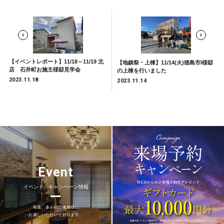
【イベントレポート】11/18～11/19 北
【地鎮祭・上棟】11/14(火)徳島市I様邸
店 石井町お施主様邸見学会
の上棟を行いました
2023.11.18
2023.11.14
Event
イベント・キャンペーン情報
毎週、多くのご家族様に
お越しいただいております。