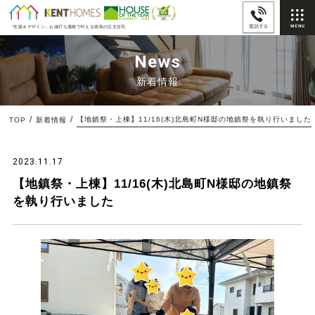
「性能＆デザイン」
お値打ち価格で叶える徳島の注文住宅
News
新着情報
【地鎮祭・上棟】11/16(木)北島町N様邸の地鎮祭を執り行いました
TOP
新着情報
2023.11.17
【地鎮祭・上棟】11/16(木)北島町N様邸の地鎮祭
を執り行いました