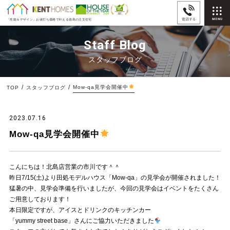
「性能＆デザイン」
お値打ち価格で叶える徳島の注文住宅
Staff Blog
スタッフブログ
Mow-qa見学会開催中
TOP
スタッフブログ
2023.07.16
Mow-qa見学会開催中
こんにちは！北島店営業の市川です＾＾
昨日7/15(土)より田処モデルハウス「Mow-qa」の見学会が開催されました！
猛暑の中、見学会準備を行いましたが、今回の見学会はイベントをたくさん
ご用意しております！
本日限定ですが、アイスとドリンクのキッチンカー
「yummy street base」さんにご協力いただきました