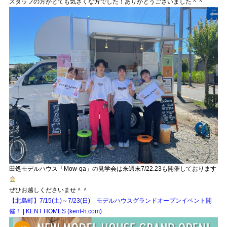
スタッフの方がとても気さくな方でした！ありがとうございました＾＾
田処モデルハウス「Mow-qa」の見学会は来週末7/22.23も開催しております
ぜひお越しくださいませ＾＾
【北島町】7/15(土)～7/23(日) モデルハウスグランドオープンイベント開
催！ | KENT HOMES (kent-h.com)