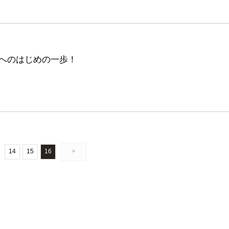
へのはじめの一歩！
14
15
16
>