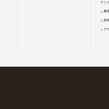
ケン
∟耐
∟快
∟デ