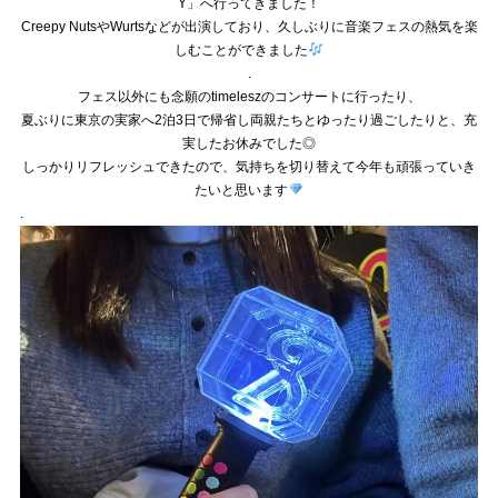
Y」へ行ってきました！
Creepy NutsやWurtsなどが出演しており、久しぶりに音楽フェスの熱気を楽
しむことができました
.
フェス以外にも念願のtimeleszのコンサートに行ったり、
夏ぶりに東京の実家へ2泊3日で帰省し両親たちとゆったり過ごしたりと、充
実したお休みでした◎
しっかりリフレッシュできたので、気持ちを切り替えて今年も頑張っていき
たいと思います
.