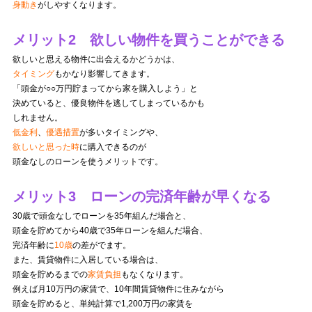
身動き
がしやすくなります。
メリット2 欲しい物件を買うことができる
欲しいと思える物件に出会えるかどうかは、
タイミング
もかなり影響してきます。
「頭金が○○万円貯まってから家を購入しよう」と
決めていると、優良物件を逃してしまっているかも
しれません。
低金利
、
優遇措置
が多いタイミングや、
欲しいと思った時
に購入できるのが
頭金なしのローンを使うメリットです。
メリット3 ローンの完済年齢が早くなる
30歳で頭金なしでローンを35年組んだ場合と、
頭金を貯めてから40歳で35年ローンを組んだ場合、
完済年齢に
10歳
の差がでます。
また、賃貸物件に入居している場合は、
頭金を貯めるまでの
家賃負担
もなくなります。
例えば月10万円の家賃で、10年間賃貸物件に住みながら
頭金を貯めると、単純計算で1,200万円の家賃を